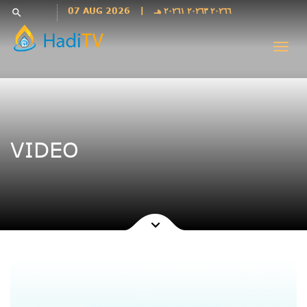
Languages
07 AUG 2026
|
٢٠٢٦٦ ٢٠٢٦٣ ٢٠٢٦١ هـ
search
فارسی
Togg
فارسى
navi
درى
English
اردو
Azəri
VIDEO
Bahasa
Indonesia
پښتو
français
ไทย
Türkçe
Hausa
Kurdî
Kiswahili