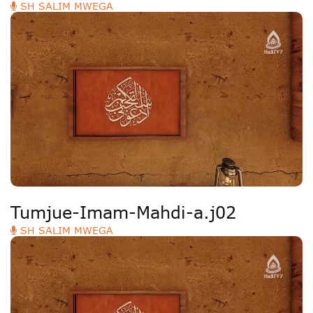
SH SALIM MWEGA
Tumjue-Imam-Mahdi-a.j02
SH SALIM MWEGA